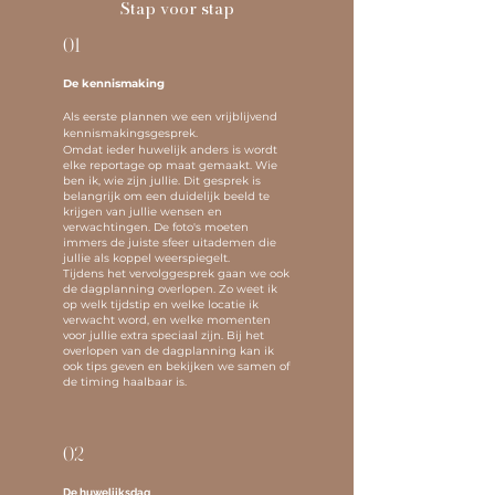
Stap voor stap
01
De kennismak
ing
Als eerste plannen we een vrijblijvend
kennismakingsgesprek.
Omdat ieder huwelijk anders is wordt
elke reportage op maat gemaakt. Wie
ben ik, wie zijn jullie. Dit gesprek is
belangrijk om een duidelijk beeld te
krijgen van jullie wensen en
verwachtingen. De foto's moeten
immers de juiste sfeer uitademen die
jullie als koppel weerspiegelt.
Tijdens het vervolggesprek gaan we ook
de dagplanning overlopen. Zo weet ik
op welk tijdstip en welke locatie ik
verwacht word, en welke momenten
voor jullie extra speciaal zijn. Bij het
overlopen van de dagplanning kan ik
ook tips geven en bekijken we samen of
de timing haalbaar is.
02
De huwelijksdag