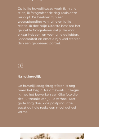
Op jullie huwelijksdag werk ik in alle
stilte, ik fotografeer de dag zoals deze
verloopt. De beelden zijn een
weerspiegeling van jullie en jullie
relatie. Ik doe mijn uiterste best om het
gevoel te fotograferen dat jullie voor
elkaar hebben, en voor jullie geliefden.
Spontaniteit en emotie zijn veel sterker
dan een geposeerd portret.
03
Na he
t huwelijk
De huwelijksdag fotograferen is nog
maar het begin. Na dit avontuur begin
ik met het bewerken van élke foto die
deel uitmaakt van jullie verhaal. Met
grote zorg doe ik de postproductie
zodat de hele reeks een mooi geheel
vormt.