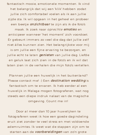
fantastisch mooie, emotionele momenten. Ik vind
het belangrijk dat wij een 'klik' hebben zodat
jullie zich comfortabel voelen als ik aan jullie
zijde sta. Ik wil opgaan in het geheel en probeer
een beetje
onzichtbaar
te zijn als ik de foto's
maak. Ik zoek naar
oprechte
emoties
en
anticipeer wanneer 'het moment' zich voordoet.
Er gebeurt immers zo veel die dag dat jullie zelf
niet álles kunnen zien. Het belangrijkste voor mij
is om jullie een fijne ervaring te bezorgen, en
jullie echt te laten
genieten
van jullie dag. Liefde
en geluk laat zich zien in de foto's en ik wil dat
laten zien in de verhalen die mijn foto's vertellen.
Plannen jullie een huwelijk in het buitenland?
Please contact me! :) Een
destination wedding
is
fantastisch om te ervaren. Ik heb eerder al een
huwelijk in Malaga mogen fotograferen, wat nog
steeds een diepe indruk nalaat van de magische
omgeving. Count me in!
Door al meer dan 10 jaar huwelijken te
fotograferen weet ik hoe een goede dagindeling
eruit ziet zonder te veel stress en met voldoende
ademruimtes. Ik weet wat de stappen zijn om te
starten aan de
voorbereidingen
van zo'n grote